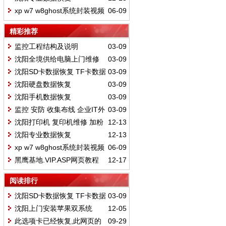
xp w7 w8ghost系统封装视频
06-09
教程 免费分享
精彩推荐
监控工程结构及说明
03-09
沈阳全境供给电脑上门维修
03-09
沈阳SD卡数据恢复 TF卡数据
03-09
恢复
沈阳硬盘数据恢复
03-09
沈阳手机数据恢复
03-09
监控 安防 收集布线 企业IT外
03-09
包
沈阳打印机 复印机维修 加粉
12-13
复印机硒鼓 粉盒 可上门
沈阳专业数据恢复
12-13
xp w7 w8ghost系统封装视频
06-09
教程 免费分享
黑鹰基地.VIP.ASP网页教程
12-17
下载
阅读排行
沈阳SD卡数据恢复 TF卡数据
03-09
恢复
沈阳上门安装苹果双系统
12-05
此选项卡已经恢复,此网页的
09-29